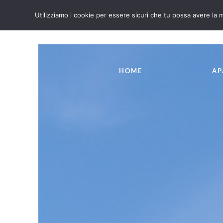
Utilizziamo i cookie per essere sicuri che tu possa avere la m
IT
EN
HOME
AP