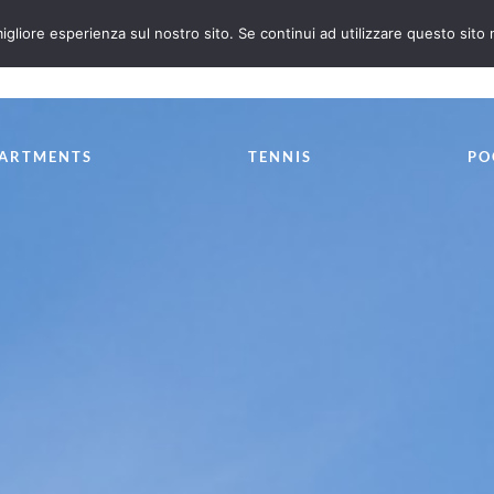
igliore esperienza sul nostro sito. Se continui ad utilizzare questo sito
(+39) 0182.86392
ARTMENTS
TENNIS
PO