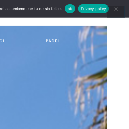
 noi assumiamo che tu ne sia felice.
ok
Privacy policy
CONTACTS
BLOG
OL
PADEL