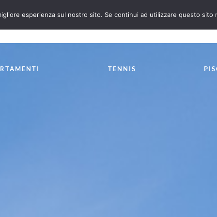
igliore esperienza sul nostro sito. Se continui ad utilizzare questo sito
(+39) 0182.86392
RTAMENTI
TENNIS
PI