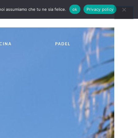
 noi assumiamo che tu ne sia felice.
ok
Privacy policy
CONTATTI
BLOG
EVENTI
SCINA
PADEL