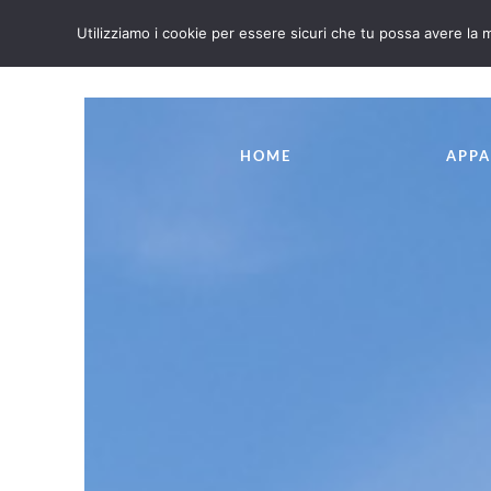
Utilizziamo i cookie per essere sicuri che tu possa avere la m
IT
EN
HOME
APPA